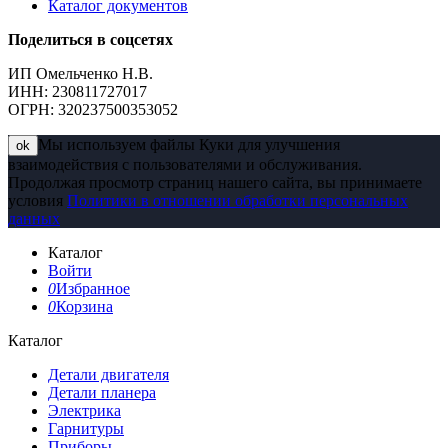
Каталог документов
Поделиться в соцсетях
ИП Омельченко Н.В.
ИНН: 230811727017
ОГРН: 320237500353052
Мы используем файлы Куки для улучшения
ok
взаимодействия с пользователями и обслуживания.
Продолжая просмотр страниц нашего сайта, вы принимаете
условия
Политики в отношении обработки персональных
данных
Каталог
Войти
0
Избранное
0
Корзина
Каталог
Детали двигателя
Детали планера
Электрика
Гарнитуры
Приборы