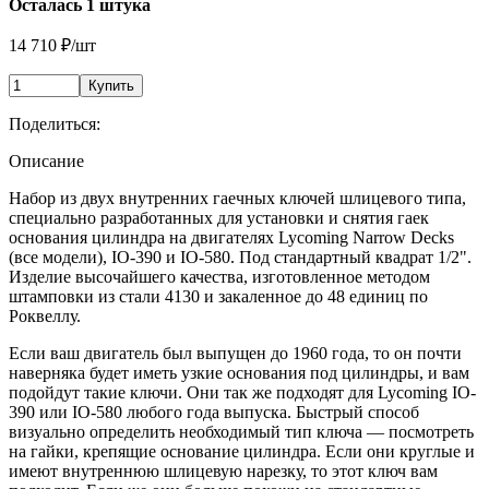
Осталась 1 штука
14 710
₽
/
шт
Купить
Поделиться:
Описание
Набор из двух внутренних гаечных ключей шлицевого типа,
специально разработанных для установки и снятия гаек
основания цилиндра на двигателях Lycoming Narrow Decks
(все модели), IO-390 и IO-580. Под стандартный квадрат 1/2".
Изделие высочайшего качества, изготовленное методом
штамповки из стали 4130 и закаленное до 48 единиц по
Роквеллу.
Если ваш двигатель был выпущен до 1960 года, то он почти
наверняка будет иметь узкие основания под цилиндры, и вам
подойдут такие ключи. Они так же подходят для Lycoming IO-
390 или IO-580 любого года выпуска. Быстрый способ
визуально определить необходимый тип ключа — посмотреть
на гайки, крепящие основание цилиндра. Если они круглые и
имеют внутреннюю шлицевую нарезку, то этот ключ вам