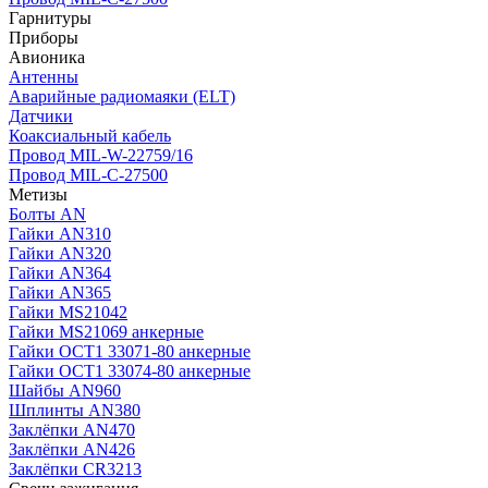
Гарнитуры
Приборы
Авионика
Антенны
Аварийные радиомаяки (ELT)
Датчики
Коаксиальный кабель
Провод MIL-W-22759/16
Провод MIL-C-27500
Метизы
Болты AN
Гайки AN310
Гайки AN320
Гайки AN364
Гайки AN365
Гайки MS21042
Гайки MS21069 анкерные
Гайки ОСТ1 33071-80 анкерные
Гайки ОСТ1 33074-80 анкерные
Шайбы AN960
Шплинты AN380
Заклёпки AN470
Заклёпки AN426
Заклёпки CR3213